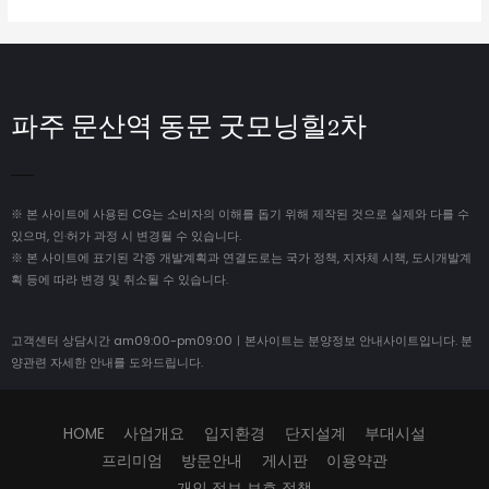
파주 문산역 동문 굿모닝힐2차
※ 본 사이트에 사용된 CG는 소비자의 이해를 돕기 위해 제작된 것으로 실제와 다를 수
있으며, 인·허가 과정 시 변경될 수 있습니다.
※ 본 사이트에 표기된 각종 개발계획과 연결도로는 국가 정책, 지자체 시책, 도시개발계
획 등에 따라 변경 및 취소될 수 있습니다.
고객센터 상담시간 am09:00-pm09:00ㅣ본사이트는 분양정보 안내사이트입니다. 분
양관련 자세한 안내를 도와드립니다.
HOME
사업개요
입지환경
단지설계
부대시설
프리미엄
방문안내
게시판
이용약관
개인 정보 보호 정책