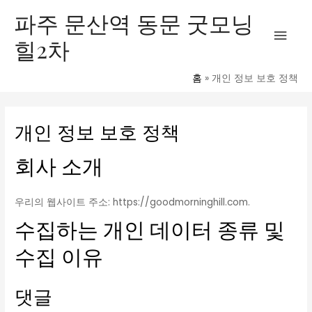
콘
메
파주 문산역 동문 굿모닝
텐
힐2차
인
츠
로
메
건
홈
개인 정보 보호 정책
너
뉴
뛰
개인 정보 보호 정책
기
회사 소개
우리의 웹사이트 주소: https://goodmorninghill.com.
수집하는 개인 데이터 종류 및
수집 이유
댓글