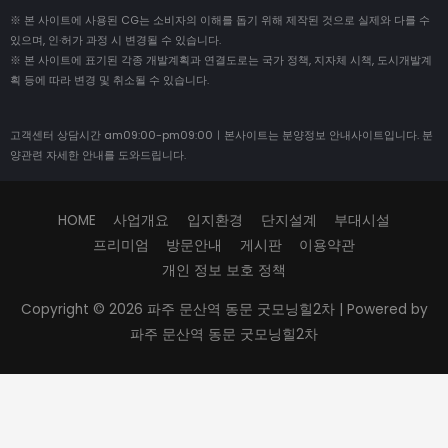
※ 본 사이트에 사용된 CG는 소비자의 이해를 돕기 위해 제작된 것으로 실제와 다를 수
있으며, 인·허가 과정 시 변경될 수 있습니다.
※ 본 사이트에 표기된 각종 개발계획과 연결도로는 국가 정책, 지자체 시책, 도시개발계
획 등에 따라 변경 및 취소될 수 있습니다.
고객센터 상담시간 am09:00-pm09:00ㅣ본사이트는 분양정보 안내사이트입니다. 분
양관련 자세한 안내를 도와드립니다.
HOME
사업개요
입지환경
단지설계
부대시설
프리미엄
방문안내
게시판
이용약관
개인 정보 보호 정책
Copyright © 2026
파주 문산역 동문 굿모닝힐2차
| Powered by
파주 문산역 동문 굿모닝힐2차