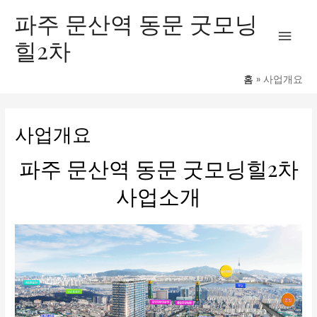
콘
메
파주 문산역 동문 굿모닝
텐
힐2차
인
츠
로
메
건
홈
사업개요
너
뉴
뛰
사업개요
기
파주 문산역 동문 굿모닝힐2차
사업소개